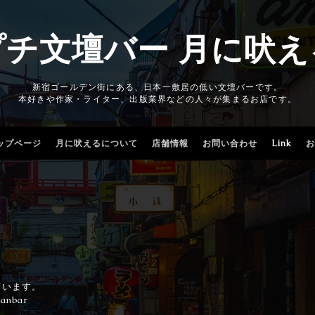
プチ文壇バー 月に吠え
新宿ゴールデン街にある、日本一敷居の低い文壇バーです。
本好きや作家・ライター、出版業界などの人々が集まるお店です。
ップページ
月に吠えるについて
店舗情報
お問い合わせ
Link
お
ています。
danbar